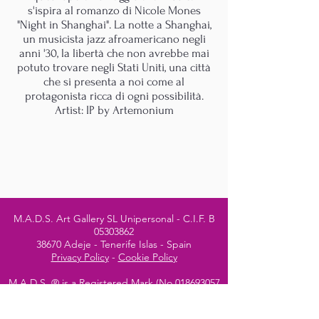
s'ispira al romanzo di Nicole Mones
"Night in Shanghai". La notte a Shanghai,
un musicista jazz afroamericano negli
anni '30, la libertà che non avrebbe mai
potuto trovare negli Stati Uniti, una città
che si presenta a noi come al
protagonista ricca di ogni possibilità.
Artist: IP by Artemonium
M.A.D.S. Art Gallery SL Unipersonal - C.I.F. B
05303862
38670 Adeje - Tenerife Islas - Spain
Privacy Policy
-
Cookie Policy
M.A.D.S. ® is a
Registered Mark
(No
018693057
- 13
/08/2022)