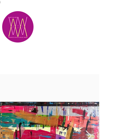
;
M.A.D.S.