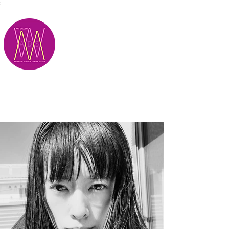
;
M.A.D.S.