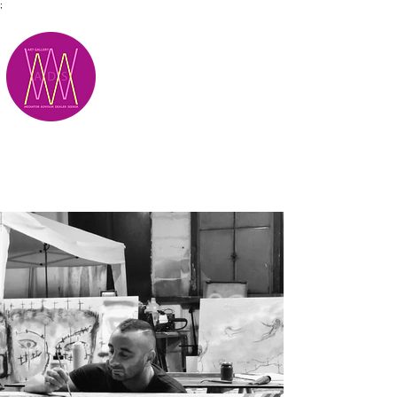
;
M.A.D.S.