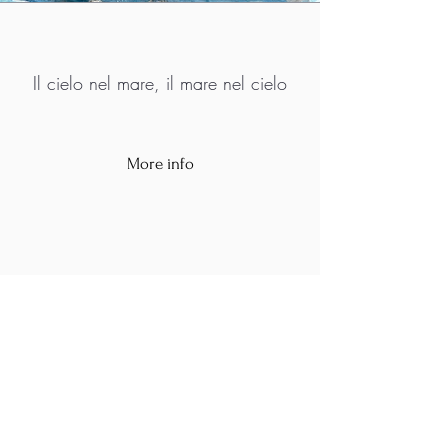
Il cielo nel mare, il mare nel cielo
More info
M.A.D.S. Art Gallery SL Unipersonal - C.I.F. B
05303862
38670 Adeje - Tenerife Islas - Spain
Privacy Policy
-
Cookie Policy
M.A.D.S. ® is a
Registered Mark
(No
018693057
- 13
/08/2022)