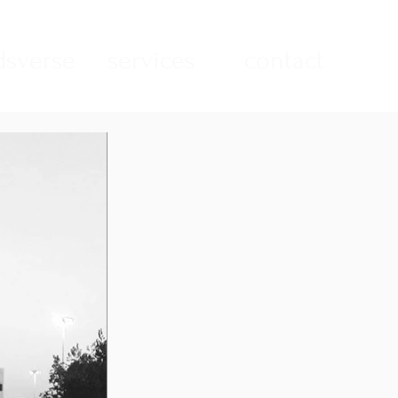
sverse
services
contact