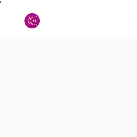
;
M.A.D.S.
h