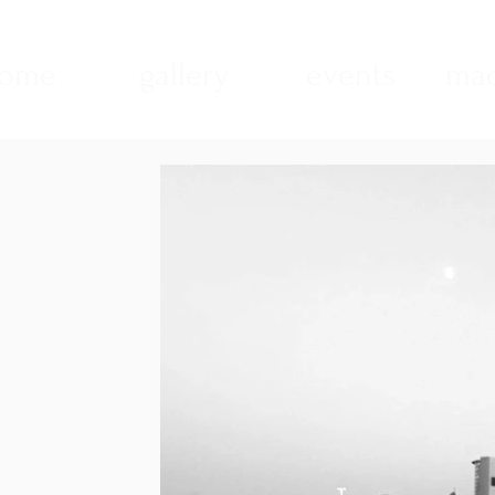
ome
gallery
events
mad