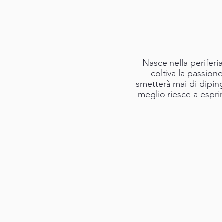
Nasce nella perifer
coltiva la passion
smetterà mai di diping
meglio riesce a espri